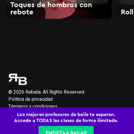
Toques de hombros con
rebote
Rol
© 2026 Rebaila. All Rights Reserved.
Política de privacidad
Términos y condiciones
Soporte
Los mejores profesores de baile te esperan.
Accede a TODAS las clases de forma ilimitada.
EMPIEZA A BAILAR