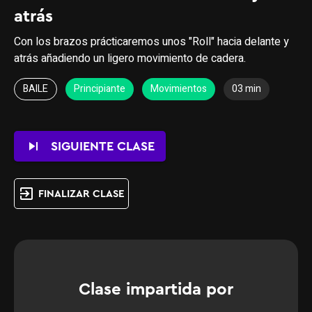
atrás
Con los brazos prácticaremos unos "Roll" hacia delante y
atrás añadiendo un ligero movimiento de cadera.
BAILE
Principiante
Movimientos
03 min
skip_next
SIGUIENTE CLASE
exit_to_app
FINALIZAR CLASE
Clase impartida por