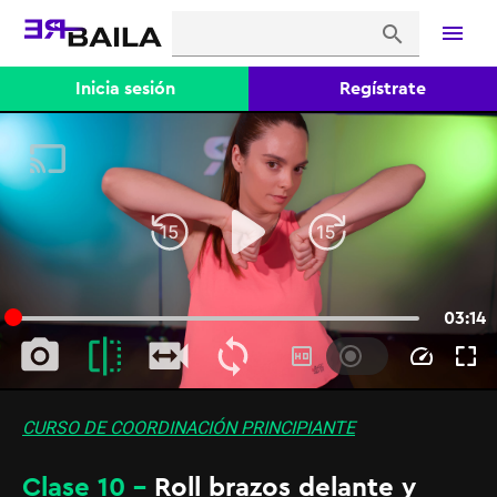
menu
search
Inicia sesión
Regístrate
CURSO DE COORDINACIÓN PRINCIPIANTE
Clase 10 -
Roll brazos delante y