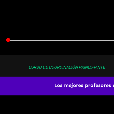
CURSO DE COORDINACIÓN PRINCIPIANTE
Clase 21 -
Movimient
Los mejores profesores 
Cuadrado y redond
Toca desbloquear la cadera con estos dos movim
diferentes músculos que intervienen en el movim