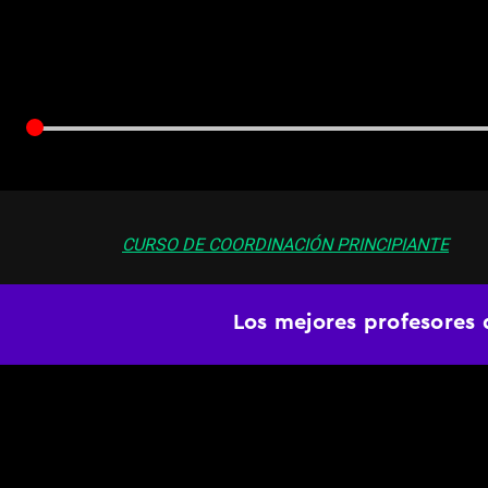
CURSO DE COORDINACIÓN PRINCIPIANTE
Clase 1 -
Coordinaci
Los mejores profesores 
Ejercicio sencillo de coordinación de brazos que
espacio y mejorar tu propiocepción corporal
BAILE
Principiante
Movimientos
02 