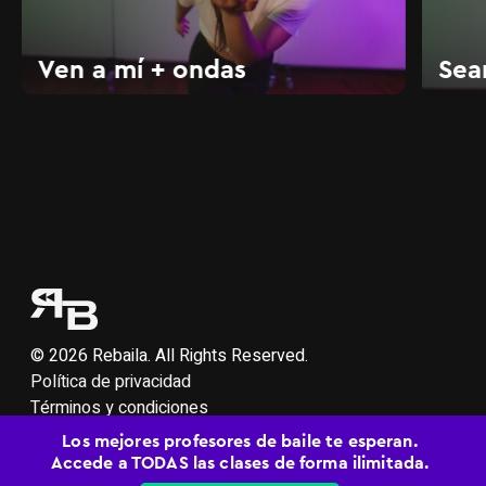
Ven a mí + ondas
Sea
© 2026 Rebaila. All Rights Reserved.
Política de privacidad
Términos y condiciones
Soporte
Los mejores profesores de baile te esperan.
Accede a TODAS las clases de forma ilimitada.