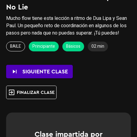
No Lie
Mucho flow tiene esta lección a ritmo de Dua Lipa y Sean
Paul. Un pequeño reto de coordinación en algunos de los
pasos pero nada que no puedas superar. ¡Tú puedes!
BAILE
Principiante
Básicos
02 min
skip_next
SIGUIENTE CLASE
exit_to_app
FINALIZAR CLASE
Clase impartida por