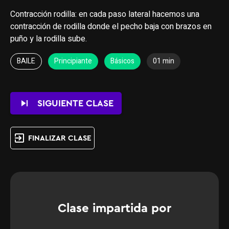
Contracción rodilla: en cada paso lateral hacemos una
contracción de rodilla donde el pecho baja con brazos en
puño y la rodilla sube.
BAILE
Principiante
Básicos
01 min
skip_next
SIGUIENTE CLASE
exit_to_app
FINALIZAR CLASE
Clase impartida por