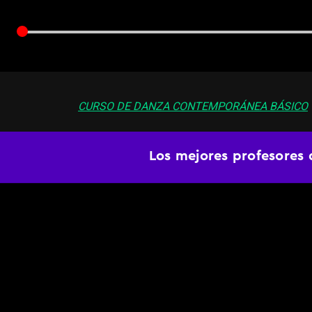
CURSO DE DANZA CONTEMPORÁNEA BÁSICO
Clase 4 -
Pasos básic
Los mejores profesores 
Te enseñamos tus primeros movimientos de sue
básicos que necesitas dominar para progresar en
DANZA CONTEMPORÁNEA
Básico
Movim