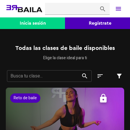
menu
search
Inicia sesión
Regístrate
Todas las clases de baile disponibles
Elige la clase ideal para ti
search
sort
filter_alt
lock
Reto de baile