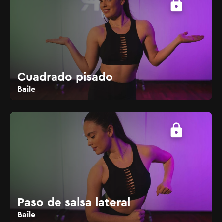
lock
Cuadrado pisado
Baile
lock
Paso de salsa lateral
Baile