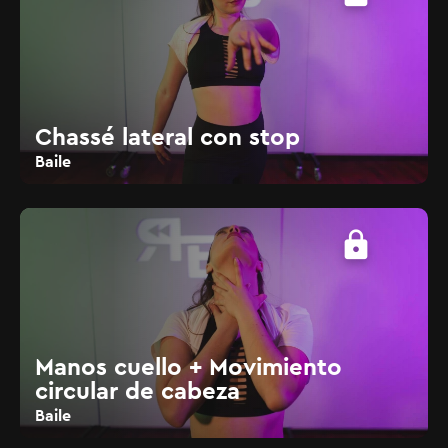
Chassé lateral con stop
Baile
lock
Manos cuello + Movimiento
circular de cabeza
Baile