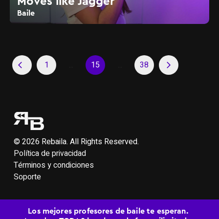
Moves like Jagger
Baile
1
...
15
...
38
arrow_back_ios
arrow_forward_ios
© 2026 Rebaila. All Rights Reserved.
Política de privacidad
Términos y condiciones
Soporte
Los mejores profesores de baile te esperan.