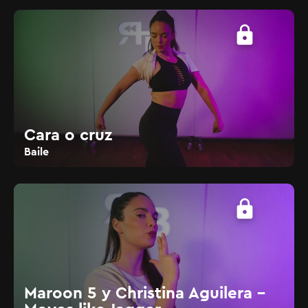
lock
Cara o cruz
Baile
lock
Maroon 5 y Christina Aguilera -