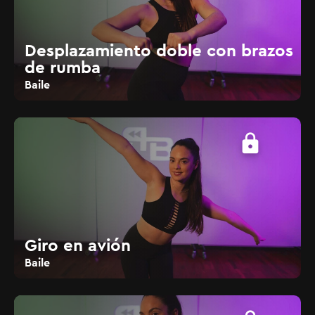
Desplazamiento doble con brazos
de rumba
Baile
lock
Giro en avión
Baile