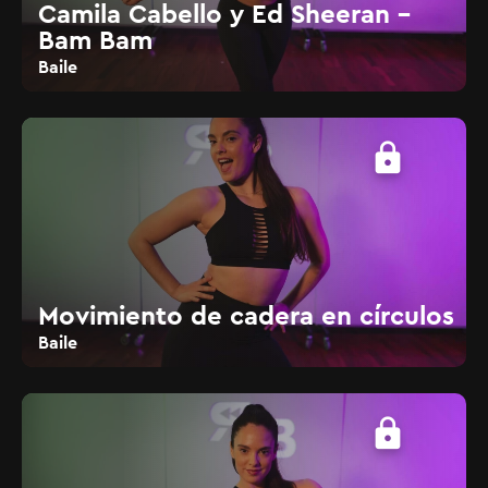
Camila Cabello y Ed Sheeran -
Bam Bam
Baile
lock
Movimiento de cadera en círculos
Baile
lock