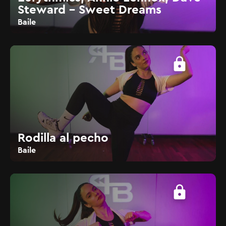
Steward - Sweet Dreams
Baile
lock
Rodilla al pecho
Baile
lock