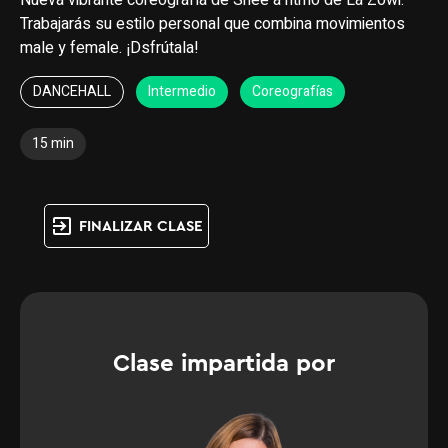
Nueva vibrante coreografía de Shee a ritmo de La Zowi.
Trabajarás su estilo personal que combina movimientos
male y female. ¡Dsfrútala!
DANCEHALL
Intermedio
Coreografías
15 min
exit_to_app
FINALIZAR CLASE
Clase impartida por