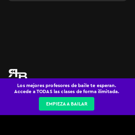
Los mejores profesores de baile te esperan.
© 2026 Rebaila. All Rights Reserved.
Accede a TODAS las clases de forma ilimitada.
Política de privacidad
Términos y condiciones
EMPIEZA A BAILAR
Soporte